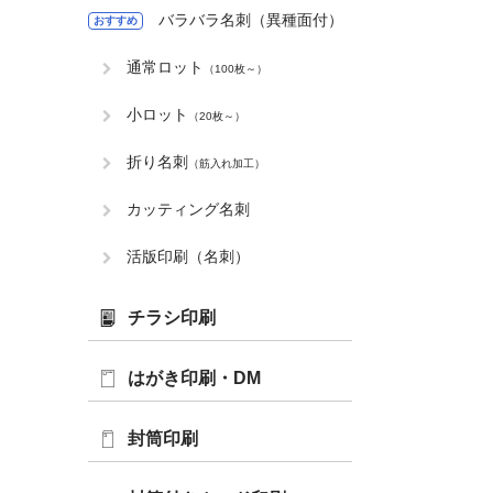
バラバラ名刺（異種面付）
おすすめ
通常ロット
（100枚～）
小ロット
（20枚～）
折り名刺
（筋入れ加工）
カッティング名刺
活版印刷（名刺）
チラシ印刷
はがき印刷・DM
封筒印刷