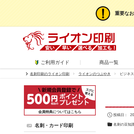
重要なお
ご利用ガイド
商品一覧
chevron_right
名刺印刷のライオン印刷
ライオンのつぶやき
ビジネス
会員特典についてはこちら
投稿日：
2
名刺の豆知
名刺・カード印刷