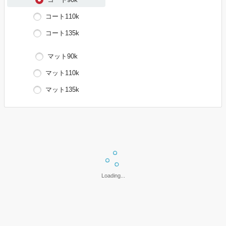
コート110k
コート135k
マット90k
マット110k
マット135k
上記設定で価格表を表示
価格表は「片面白黒・両面白黒・片面カラー」の表と「カラー×白黒・
Loading...
両面カラー」の表に分かれています。
ご希望の価格表を下記ボタンよりお選びいただきご確認ください。
片面白黒・両面白黒・片面カラー