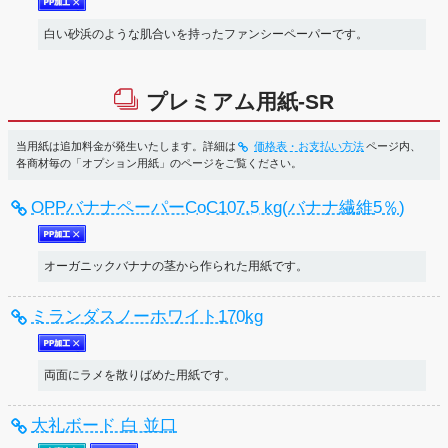
白い砂浜のような肌合いを持ったファンシーペーパーです。
プレミアム用紙-SR
当用紙は追加料金が発生いたします。詳細は
価格表・お支払い方法
ページ内、
各商材毎の「オプション用紙」のページをご覧ください。
OPPバナナペーパーCoC107.5 kg(バナナ繊維5％)
オーガニックバナナの茎から作られた用紙です。
ミランダスノーホワイト170kg
両面にラメを散りばめた用紙です。
大礼ボード 白 並口