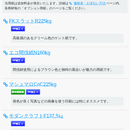
当用紙は追加料金が発生いたします。詳細は
価格表・お支払い方法
ページ内、
各商材毎の「オプション用紙」のページをご覧ください。
FKスラットR225kg
高級感のあるクリーム色のケント紙です。
エコ間伐紙N160kg
間伐材使用によるブラウン色と独特の風合いが魅力の用紙です。
マシュマロCoC225kg
発色が良く写真などの画像を使う印刷には特にオススメです。
モダンクラフトF137.5㎏