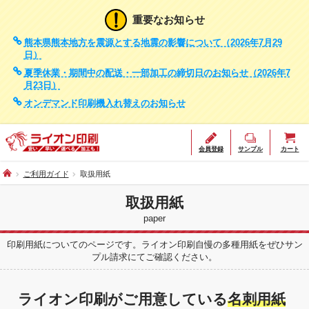
重要なお知らせ
熊本県熊本地方を震源とする地震の影響について（2026年7月29
日）
夏季休業・期間中の配送・一部加工の締切日のお知らせ（2026年7
月23日）
オンデマンド印刷機入れ替えのお知らせ
会員登録
サンプル
カート
ご利用ガイド
取扱用紙
取扱用紙
paper
印刷用紙についてのページです。ライオン印刷自慢の多種用紙をぜひサン
プル請求にてご確認ください。
ライオン印刷がご用意している
名刺用紙