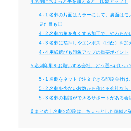
4
名刺にちょっと手を加えると、印象アップ！
4 - 1
名刺の片面はカラーにして、裏面はモ
見た目も◎
4 - 2
名刺の角を丸くする加工で、やわらか
4 - 3
名刺に箔押しやエンボス（凹凸）を加
4 - 4
用紙選びも印象アップの重要ポイント
5
名刺印刷をお願いする会社、どう選べばいい
5 - 1
名刺をネットで注文できる印刷会社は
5 - 2
名刺を少ない枚数から作れる会社なら
5 - 3
名刺の相談ができるサポートがある会
6
まとめ｜名刺の印刷は、ちょっとした準備と