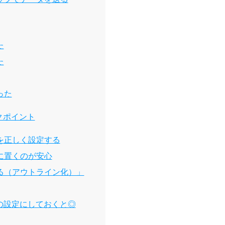
た
た
った
クポイント
を正しく設定する
に置くのが安心
る（アウトライン化）」
の設定にしておくと◎