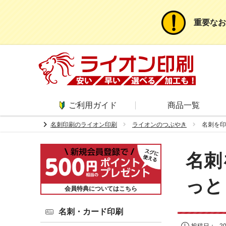
重要なお
ご利用ガイド
商品一覧
chevron_right
名刺印刷のライオン印刷
ライオンのつぶやき
名刺を印
名刺
っと
会員特典についてはこちら
名刺・カード印刷
投稿日：
2