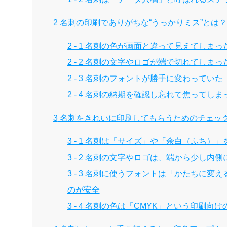
2
名刺の印刷でありがちな“うっかりミス”とは？
2 - 1
名刺の色が画面と違って見えてしまっ
2 - 2
名刺の文字やロゴが端で切れてしまっ
2 - 3
名刺のフォントが勝手に変わっていた
2 - 4
名刺の納期を確認し忘れて焦ってしま
3
名刺をきれいに印刷してもらうためのチェッ
3 - 1
名刺は「サイズ」や「余白（ふち）」
3 - 2
名刺の文字やロゴは、端から少し内側
3 - 3
名刺に使うフォントは「かたちに変え
のが安全
3 - 4
名刺の色は「CMYK」という印刷向け