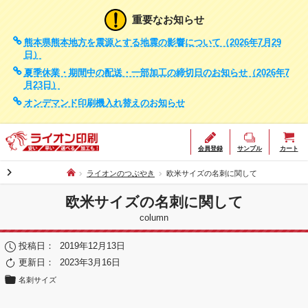
重要なお知らせ
熊本県熊本地方を震源とする地震の影響について（2026年7月29
日）
夏季休業・期間中の配送・一部加工の締切日のお知らせ（2026年7
月23日）
オンデマンド印刷機入れ替えのお知らせ
会員登録
サンプル
カート
chevron_right
ライオンのつぶやき
欧米サイズの名刺に関して
欧米サイズの名刺に関して
column
投稿日：
2019年12月13日
更新日：
2023年3月16日
名刺サイズ