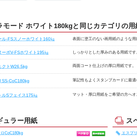
ラモード ホワイト180kgと同じカテゴリの用
ル-FSスノーホワイト160㎏
表面に塗工のない画用紙のような用
ーボV-FSホワイト195㎏
しっかりとした厚みのある用紙です
両面コート仕上げの厚口用紙です。
クトW26.5kg
筆記性もよくスタンプカードに最適
S-CoC180kg
マット・厚口用紙をご希望の方へオ
ルSフェイス175㎏
ギュラー用紙
ス
CoC180kg
エスプリS