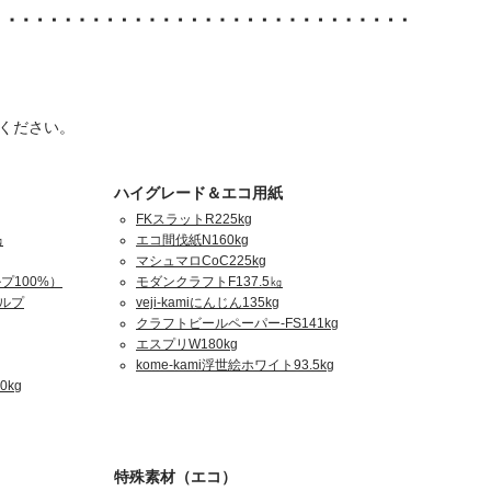
ください。
ハイグレード＆エコ用紙
FKスラットR225kg
㎏
エコ間伐紙N160kg
マシュマロCoC225kg
プ100%）
モダンクラフトF137.5㎏
パルプ
veji-kamiにんじん135kg
クラフトビールペーパー-FS141kg
エスプリW180kg
kome-kami浮世絵ホワイト93.5kg
0kg
特殊素材（エコ）