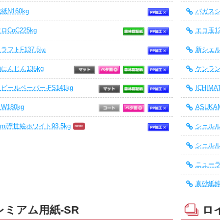
N160kg
バガスシ
CoC225kg
エコ玉12
ラフトF137.5㎏
新シェル
amiにんじん135kg
ケンラン
ビールペーパー-FS141kg
ICHIM
180kg
ASUKAM
kami浮世絵ホワイト93.5kg
シェルル
シェルル
ニューラ
真砂紙純白
レミアム用紙-SR
ロ