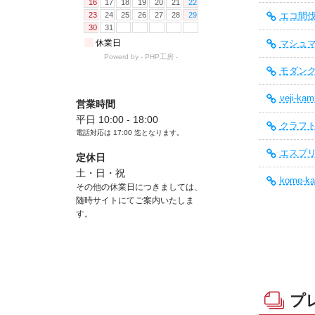
エコ間伐紙
マシュマロ
モダンク
veji-k
営業時間
平日 10:00 - 18:00
クラフト
電話対応は
17:00
迄となります。
エスプリW
定休日
土・日・祝
kome-
その他の休業日につきましては、
随時サイトにてご案内いたしま
す。
プ