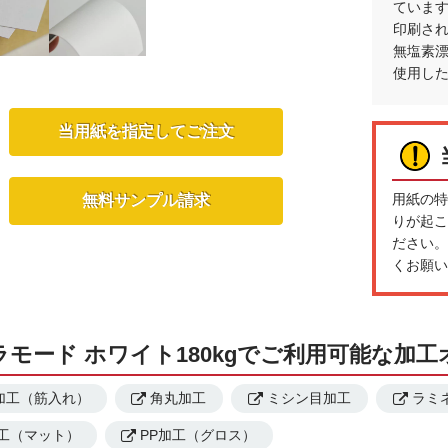
ていま
印刷さ
無塩素
使用し
当用紙を指定してご注文
用紙の特
無料サンプル請求
りが起こ
ださい。
くお願い
ラモード ホワイト180kgでご利用可能な加
加工（筋入れ）
角丸加工
ミシン目加工
ラミ
加工（マット）
PP加工（グロス）