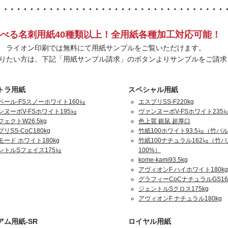
べる名刺用紙40種類以上！全用紙各種加工対応可能！
ライオン印刷では無料にて用紙サンプルをご覧いただけます。
りたい方は、下記「用紙サンプル請求」のボタンよりサンプルをご請求
トラ用紙
スペシャル用紙
ベール-FSスノーホワイト160㎏
エスプリSS-F220kg
ンヌーボV-FSホワイト195㎏
ヴァンヌーボV-FSホワイト235
ェクトW26.5kg
色上質 銀鼠 超厚口
リSS-CoC180kg
竹紙100ホワイト93.5㎏（竹パル
モード ホワイト180kg
竹紙100ナチュラル162㎏（竹
ントルSフェイス175㎏
100%）
kome-kami93.5kg
アヴィオンF ハイホワイト180kg
グラフィーCoCナチュラルGS16
ジェントルSクロス175kg
アヴィオンF ナチュラル180kg
アム用紙-SR
ロイヤル用紙