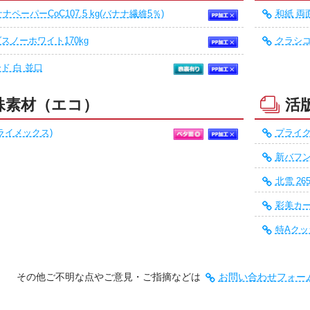
ナペーパーCoC107.5 kg(バナナ繊維5％)
和紙 両
スノーホワイト170kg
クラシコ
ド 白 並口
殊素材（エコ）
活
(ライメックス)
プライク
新バフン
北雪 26
彩美カー
特Aクッシ
その他ご不明な点やご意見・ご指摘などは
お問い合わせフォー