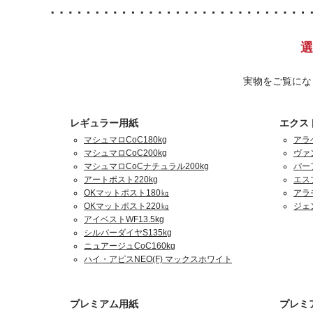
選
実物をご覧にな
レギュラー用紙
エクス
マシュマロCoC180kg
アラ
マシュマロCoC200kg
ヴァ
マシュマロCoCナチュラル200kg
パーフ
アートポスト220kg
エスプ
OKマットポスト180㎏
アラ
OKマットポスト220㎏
ジェ
アイベストWF13.5kg
シルバーダイヤS135kg
ニュアージュCoC160kg
ハイ・アピスNEO(F) マックスホワイト
プレミアム用紙
プレミ