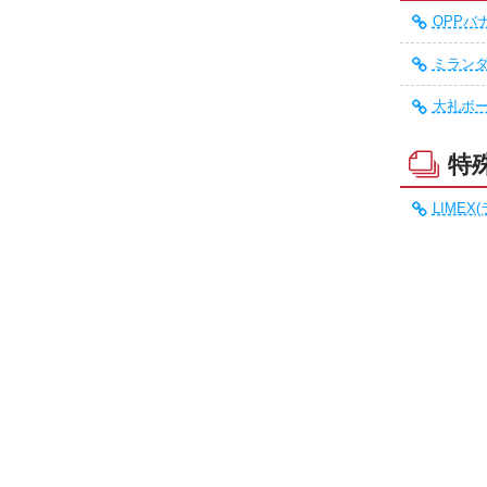
OPPバナ
ミランダ
大礼ボー
特
LIMEX