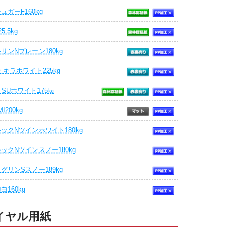
ュガーF160kg
5.5kg
リンNプレーン180kg
 キラホワイト225kg
ATSUホワイト175㎏
I200kg
ックNツインホワイト180kg
ックNツインスノー180kg
グリンSスノー189kg
160kg
イヤル用紙