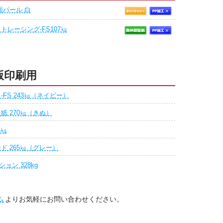
面パール 白
トレーシング-FS107㎏
版印刷用
-FS 243㎏（ネイビー）
紙 270㎏（きぬ）
5㎏
ド 265㎏（グレー）
ョン 328kg
ム
よりお気軽にお問い合わせください。