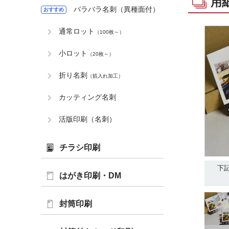
用
バラバラ名刺（異種面付）
おすすめ
通常ロット
（100枚～）
小ロット
（20枚～）
折り名刺
（筋入れ加工）
カッティング名刺
活版印刷（名刺）
チラシ印刷
下
はがき印刷・DM
封筒印刷