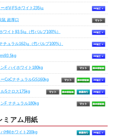
ーボV-FSホワイト235㎏
銀鼠 超厚口
0ホワイト93.5㎏（竹パルプ100%）
0ナチュラル162㎏（竹パルプ100%）
mi93.5kg
ンF ハイホワイト180kg
ーCoCナチュラルGS160kg
ルSクロス175kg
ンF ナチュラル180kg
レミアム用紙
パHMホワイト200kg