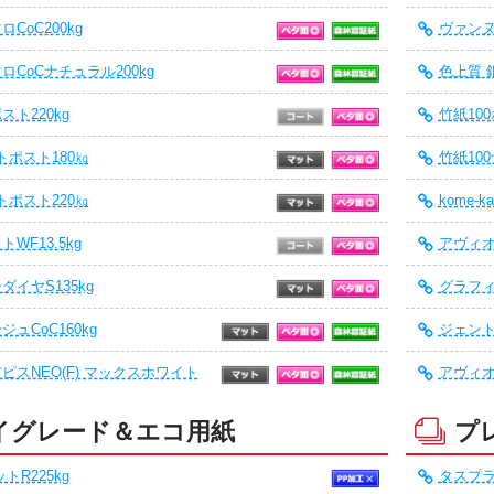
CoC200kg
ヴァンヌ
ロCoCナチュラル200kg
色上質 
スト220kg
竹紙10
トポスト180㎏
竹紙10
トポスト220㎏
kome-ka
WF13.5kg
アヴィオ
ダイヤS135kg
グラフィ
ュCoC160kg
ジェント
ピスNEO(F) マックスホワイト
アヴィオ
イグレード＆エコ用紙
プ
トR225kg
タスプラ