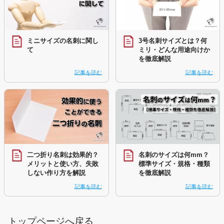
ミニサイズの名刺に関し
3号名刺サイズとは？何
て
ミリ・どんな用途向けか
を徹底解説
記事を読む
記事を読む
二つ折り名刺は効果的？
名刺のサイズは何mm？
メリットと使い方、失敗
標準サイズ・規格・種類
しない作り方を解説
を徹底解説
記事を読む
記事を読む
トップページへ戻る