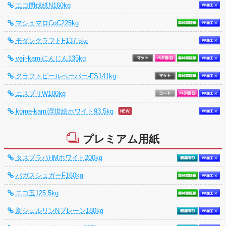
エコ間伐紙N160kg
マシュマロCoC225kg
モダンクラフトF137.5㎏
veji-kamiにんじん135kg
クラフトビールペーパー-FS141kg
エスプリW180kg
kome-kami浮世絵ホワイト93.5kg
プレミアム用紙
タスプラパHMホワイト200kg
バガスシュガーF160kg
エコ玉125.5kg
新シェルリンNプレーン180kg