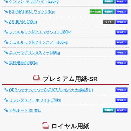
ケンラン キラホワイト225kg
ICHIMATSUホワイト175㎏
ASUKAMI200kg
シェルルックNツインホワイト180kg
シェルルックNツインスノー180kg
ニューラグリンSスノー189kg
真砂紙純白160kg
プレミアム用紙-SR
OPPバナナペーパーCoC107.5 kg(バナナ繊維5％)
ミランダスノーホワイト170kg
大礼ボード 白 並口
ロイヤル用紙