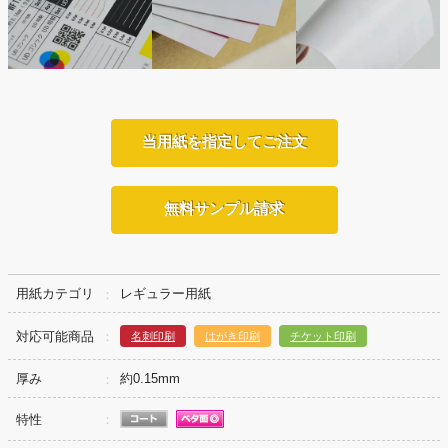
当用紙を指定してご注文
無料サンプル請求
用紙カテゴリ
レギュラー用紙
対応可能商品
名刺印刷
はがき印刷
チケット印刷
厚み
約0.15mm
特性