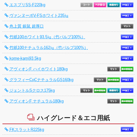
エスプリSS-F220kg
ヴァンヌーボV-FSホワイト235㎏
色上質 銀鼠 超厚口
竹紙100ホワイト93.5㎏（竹パルプ100%）
竹紙100ナチュラル162㎏（竹パルプ100%）
kome-kami93.5kg
アヴィオンF ハイホワイト180kg
グラフィーCoCナチュラルGS160kg
ジェントルSクロス175kg
アヴィオンF ナチュラル180kg
ハイグレード＆エコ用紙
FKスラットR225kg