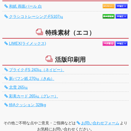
和紙 両面パール 白
クラシコトレーシング-FS107㎏
特殊素材（エコ）
LIMEX(ライメックス)
活版印刷用
プライク-FS 243㎏（ネイビー）
新バフン紙 270㎏（きぬ）
北雪 265㎏
彩美カード 265㎏（グレー）
特Aクッション 328kg
その他ご不明な点やご意見・ご指摘などは
お問い合わせフォーム
より
お気軽にお問い合わせください。