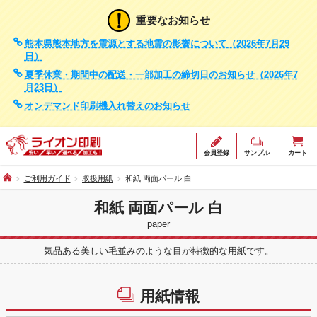
重要なお知らせ
熊本県熊本地方を震源とする地震の影響について（2026年7月29
日）
夏季休業・期間中の配送・一部加工の締切日のお知らせ（2026年7
月23日）
オンデマンド印刷機入れ替えのお知らせ
会員登録
サンプル
カート
ご利用ガイド
取扱用紙
和紙 両面パール 白
和紙 両面パール 白
paper
気品ある美しい毛並みのような目が特徴的な用紙です。
用紙情報