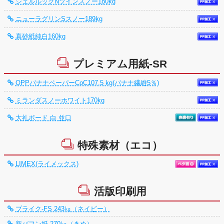
シェルルックNツインスノー180kg
ニューラグリンSスノー189kg
真砂紙純白160kg
プレミアム用紙-SR
OPPバナナペーパーCoC107.5 kg(バナナ繊維5％)
ミランダスノーホワイト170kg
大礼ボード 白 並口
特殊素材（エコ）
LIMEX(ライメックス)
活版印刷用
プライク-FS 243㎏（ネイビー）
新バフン紙 270㎏（きぬ）