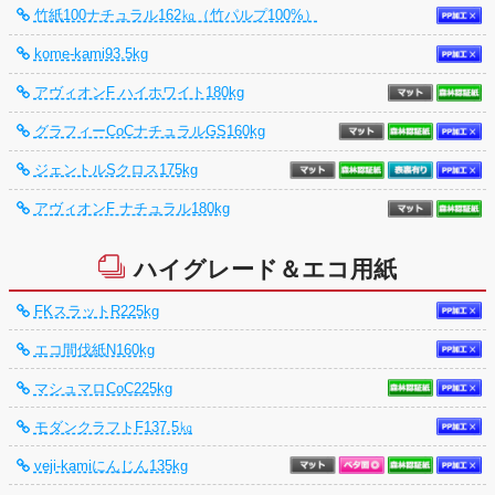
竹紙100ナチュラル162㎏（竹パルプ100%）
kome-kami93.5kg
アヴィオンF ハイホワイト180kg
グラフィーCoCナチュラルGS160kg
ジェントルSクロス175kg
アヴィオンF ナチュラル180kg
ハイグレード＆エコ用紙
FKスラットR225kg
エコ間伐紙N160kg
マシュマロCoC225kg
モダンクラフトF137.5㎏
veji-kamiにんじん135kg