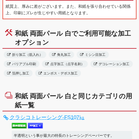
紙質上、厚みに差がございます。また、和紙を張り合わせている関係
上、印刷にズレが生じやすい用紙となります。
和紙 両面パール 白でご利用可能な加工
オプション
折り加工（筋入れ）
角丸加工
ミシン目加工
バリアブル印刷
点字加工（点字名刺）
デコレーション加工
箔押し加工
エンボス・デボス加工
和紙 両面パール 白と同じカテゴリの用
紙一覧
クラシコトレーシング-FS107㎏
半透明という事が最大の特長のトレーシングペーパーです。