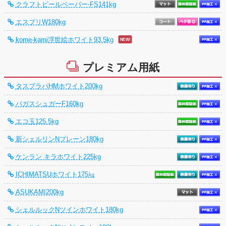
クラフトビールペーパー-FS141kg
エスプリW180kg
kome-kami浮世絵ホワイト93.5kg
プレミアム用紙
タスプラパHMホワイト200kg
バガスシュガーF160kg
エコ玉125.5kg
新シェルリンNプレーン180kg
ケンラン キラホワイト225kg
ICHIMATSUホワイト175㎏
ASUKAMI200kg
シェルルックNツインホワイト180kg