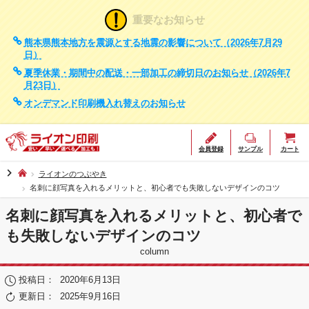
重要なお知らせ
熊本県熊本地方を震源とする地震の影響について（2026年7月29
日）
夏季休業・期間中の配送・一部加工の締切日のお知らせ（2026年7
月23日）
オンデマンド印刷機入れ替えのお知らせ
会員登録
サンプル
カート
chevron_right
ライオンのつぶやき
名刺に顔写真を入れるメリットと、初心者でも失敗しないデザインのコツ
名刺に顔写真を入れるメリットと、初心者で
も失敗しないデザインのコツ
column
投稿日：
2020年6月13日
更新日：
2025年9月16日