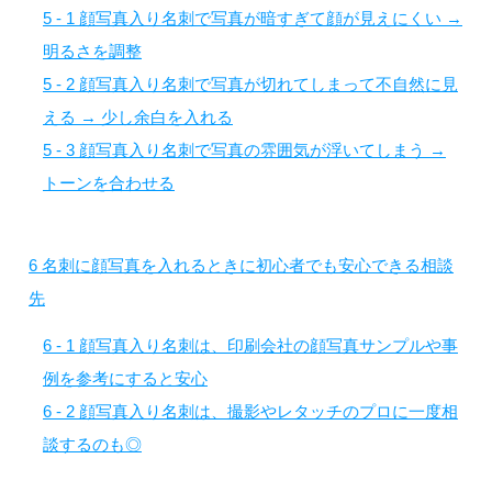
5 - 1
顔写真入り名刺で写真が暗すぎて顔が見えにくい →
明るさを調整
5 - 2
顔写真入り名刺で写真が切れてしまって不自然に見
える → 少し余白を入れる
5 - 3
顔写真入り名刺で写真の雰囲気が浮いてしまう →
トーンを合わせる
6
名刺に顔写真を入れるときに初心者でも安心できる相談
先
6 - 1
顔写真入り名刺は、印刷会社の顔写真サンプルや事
例を参考にすると安心
6 - 2
顔写真入り名刺は、撮影やレタッチのプロに一度相
談するのも◎