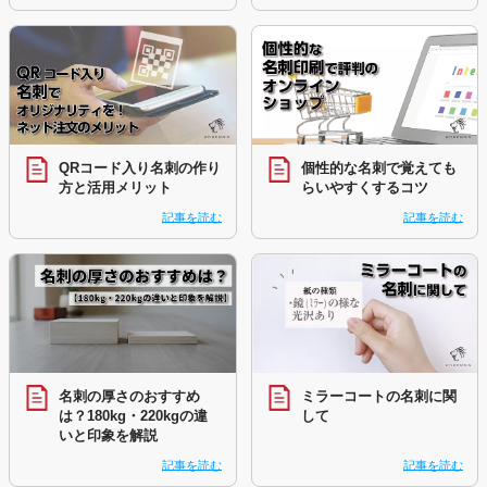
QRコード入り名刺の作り
個性的な名刺で覚えても
方と活用メリット
らいやすくするコツ
記事を読む
記事を読む
名刺の厚さのおすすめ
ミラーコートの名刺に関
は？180kg・220kgの違
して
いと印象を解説
記事を読む
記事を読む