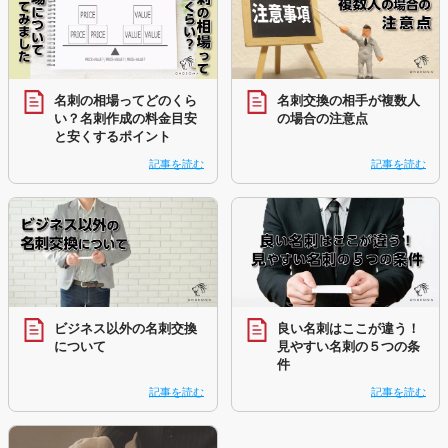
名刺の相場ってどのくら
名刺交換の相手が複数人
い？名刺作成の料金目安
の場合の注意点
と安くするポイント
記事を読む
記事を読む
ビジネス以外の名刺交換
良い名刺はここが違う！
について
見やすい名刺の５つの条
件
記事を読む
記事を読む