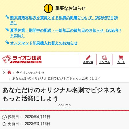
重要なお知らせ
熊本県熊本地方を震源とする地震の影響について（2026年7月29
日）
夏季休業・期間中の配送・一部加工の締切日のお知らせ（2026年7
月23日）
オンデマンド印刷機入れ替えのお知らせ
会員登録
サンプル
カート
chevron_right
ライオンのつぶやき
あなただけのオリジナル名刺でビジネスをもっと活発にしよう
あなただけのオリジナル名刺でビジネスを
もっと活発にしよう
column
投稿日：
2020年4月11日
更新日：
2023年3月16日