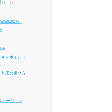
用シーン
めの基本項目
報
意点
ールスポイント
ント
・加工の選び方
リエーション