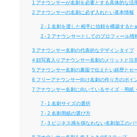
1
アナウンサーが名刺を必要とする具体的な活
2
アナウンサーの名刺に必ず入れたい基本情報
2 - 1
名刺を渡した相手に信頼を構築するた
2 - 2
アナウンサーとしてのプロフィール情
3
アナウンサー名刺の代表的なデザインタイプ
4
顔写真入りアナウンサー名刺のメリットと注
5
アナウンサー名刺の裏面で伝えたい経歴とセ
6
フリーアナウンサー向け名刺の作り方のポイ
7
アナウンサー名刺に向いているサイズ・用紙
7 - 1
名刺サイズの選択
7 - 2
名刺用紙の選び方
7 - 3
ビジネス感を損なわない名刺加工のバ