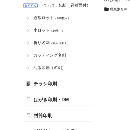
バラバラ名刺（異種面付）
おすすめ
職業別名刺
通常ロット
（100枚～）
小ロット
（20枚～）
折り名刺
（筋入れ加工）
カッティング名刺
活版印刷（名刺）
チラシ印刷
はがき印刷・DM
封筒印刷