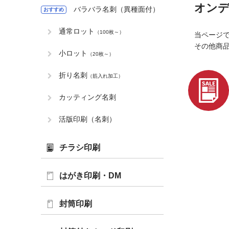
オンデ
バラバラ名刺（異種面付）
おすすめ
通常ロット
（100枚～）
当ページ
その他商
小ロット
（20枚～）
折り名刺
（筋入れ加工）
カッティング名刺
活版印刷（名刺）
チラシ印刷
数量/カラ
はがき印刷・DM
封筒印刷