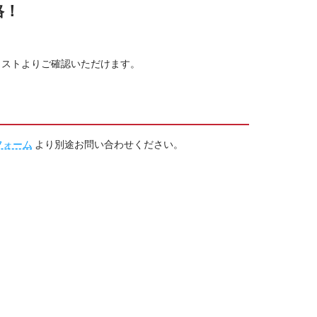
格！
リストよりご確認いただけます。
フォーム
より別途お問い合わせください。
※価格はすべて税込みとなります。
ラー
カラー×白黒
両面カラー
裏
表
裏
表
裏