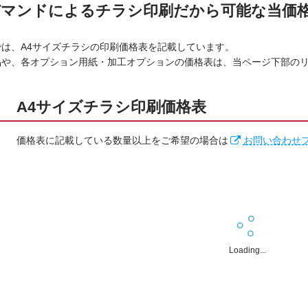
マンドによるチラシ印刷だから可能な当価
では、A4サイズチラシの印刷価格表を記載しています。
品や、各オプション用紙・加工オプションの価格表は、当ページ下部の
A4サイズチラシ印刷価格表
価格表に記載している数量以上をご希望の場合は
お問い合わせ
片面白黒
両面白黒
片面カ
ータイプ
表
裏
表
裏
表
Loading...