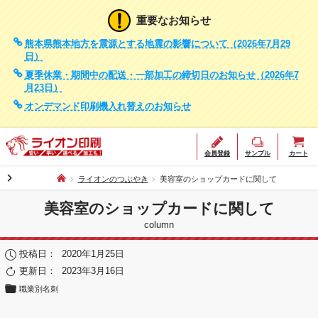
重要なお知らせ
熊本県熊本地方を震源とする地震の影響について（2026年7月29
日）
夏季休業・期間中の配送・一部加工の締切日のお知らせ（2026年7
月23日）
オンデマンド印刷機入れ替えのお知らせ
会員登録
サンプル
カート
chevron_right
ライオンのつぶやき
美容室のショップカードに関して
美容室のショップカードに関して
column
投稿日：
2020年1月25日
更新日：
2023年3月16日
職業別名刺