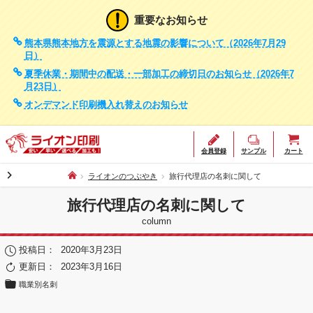
重要なお知らせ
熊本県熊本地方を震源とする地震の影響について（2026年7月29
日）
夏季休業・期間中の配送・一部加工の締切日のお知らせ（2026年7
月23日）
オンデマンド印刷機入れ替えのお知らせ
会員登録
サンプル
カート
chevron_right
ライオンのつぶやき
旅行代理店の名刺に関して
旅行代理店の名刺に関して
column
投稿日：
2020年3月23日
更新日：
2023年3月16日
職業別名刺