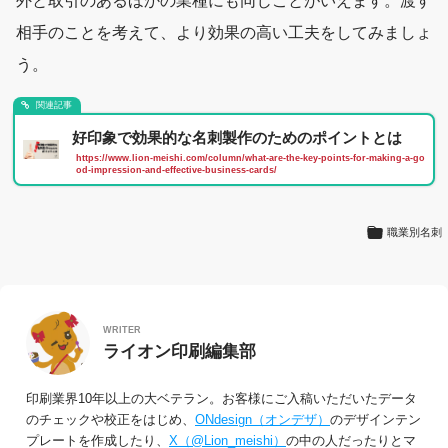
外と取引のあるほかの業種にも同じことがいえます。渡す
相手のことを考えて、より効果の高い工夫をしてみましょ
う。
関連記事
好印象で効果的な名刺製作のためのポイントとは
https://www.lion-meishi.com/column/what-are-the-key-points-for-making-a-go
od-impression-and-effective-business-cards/
職業別名刺
WRITER
ライオン印刷編集部
印刷業界10年以上の大ベテラン。お客様にご入稿いただいたデータ
のチェックや校正をはじめ、
ONdesign（オンデザ）
のデザインテン
プレートを作成したり、
X（@Lion_meishi）
の中の人だったりとマ