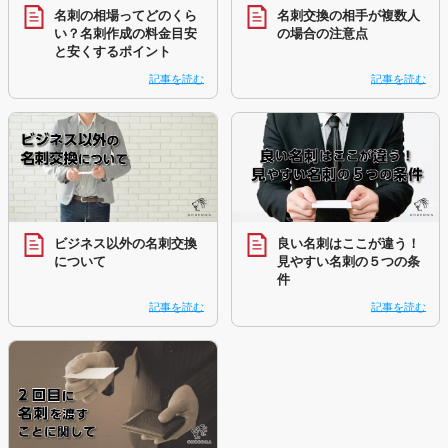
名刺の相場ってどのくら
名刺交換の相手が複数人
い？名刺作成の料金目安
の場合の注意点
と安くするポイント
記事を読む
記事を読む
ビジネス以外の名刺交換
良い名刺はここが違う！
について
見やすい名刺の５つの条
件
記事を読む
記事を読む