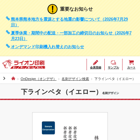
重要なお知らせ
熊本県熊本地方を震源とする地震の影響について（2026年7月29
日）
夏季休業・期間中の配送・一部加工の締切日のお知らせ（2026年7
月23日）
オンデマンド印刷機入れ替えのお知らせ
会員登録
サンプル
カート
chevron_right
OnDesign（オンデザ）
名刺デザイン検索
下ラインベタ（イエロー）
下ラインベタ（イエロー）
名刺デザイン