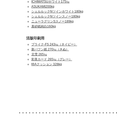
ICHIMATSUホワイト175㎏
ASUKAMI200kg
シェルルックNツインホワイト180kg
シェルルックNツインスノー180kg
ニューラグリンSスノー189kg
真砂紙純白160kg
活版印刷用
プライク-FS 243㎏（ネイビー）
新バフン紙 270㎏（きぬ）
北雪 265㎏
彩美カード 265㎏（グレー）
特Aクッション 328kg