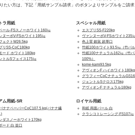
りたい方は、下記「用紙サンプル請求」のボタンよりサンプルをご請求
トラ用紙
スペシャル用紙
ベール-FSスノーホワイト160㎏
エスプリSS-F220kg
ンヌーボV-FSホワイト195㎏
ヴァンヌーボV-FSホワイト235
ェクトW26.5kg
色上質 銀鼠 超厚口
リSS-CoC180kg
竹紙100ホワイト93.5㎏（竹パル
モード ホワイト180kg
竹紙100ナチュラル162㎏（竹
ントルSフェイス175㎏
100%）
kome-kami93.5kg
アヴィオンF ハイホワイト180kg
グラフィーCoCナチュラルGS16
ジェントルSクロス175kg
アヴィオンF ナチュラル180kg
アム用紙-SR
ロイヤル用紙
バナナペーパーCoC107.5 kg(バナナ繊
和紙 両面パール 白
)
クラシコトレーシング-FS107㎏
ンダスノーホワイト170kg
ボード 白 並口