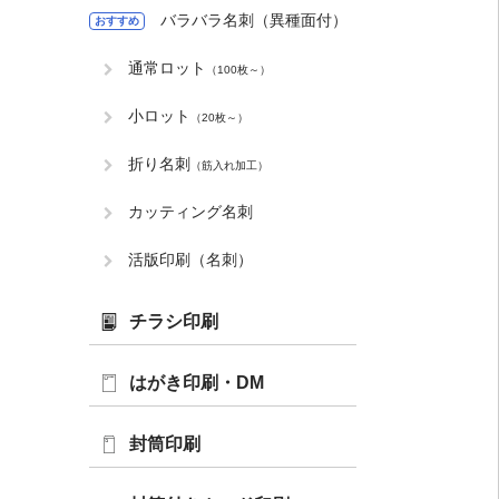
バラバラ名刺（異種面付）
おすすめ
通常ロット
（100枚～）
小ロット
（20枚～）
折り名刺
（筋入れ加工）
カッティング名刺
活版印刷（名刺）
チラシ印刷
はがき印刷・DM
封筒印刷