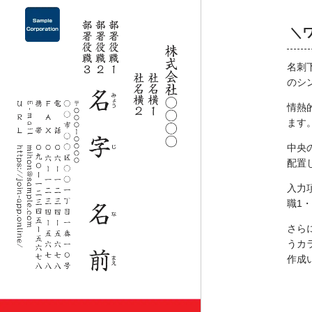
＼
名刺
のシ
情熱
ます
中央
配置
入力
職1
さら
うカ
作成