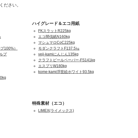
ください。
ハイグレード＆エコ用紙
FKスラットR225kg
㎏
エコ間伐紙N160kg
マシュマロCoC225kg
プ100%）
モダンクラフトF137.5㎏
パルプ
veji-kamiにんじん135kg
クラフトビールペーパー-FS141kg
エスプリW180kg
kome-kami浮世絵ホワイト93.5kg
0kg
特殊素材（エコ）
LIMEX(ライメックス)