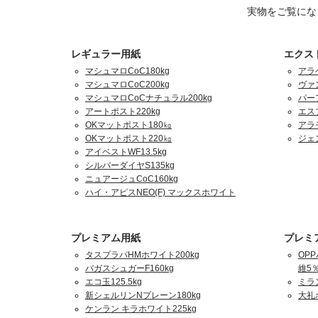
実物をご覧にな
レギュラー用紙
エクス
マシュマロCoC180kg
アラ
マシュマロCoC200kg
ヴァ
マシュマロCoCナチュラル200kg
パーフ
アートポスト220kg
エスプ
OKマットポスト180㎏
アラ
OKマットポスト220㎏
ジェ
アイベストWF13.5kg
シルバーダイヤS135kg
ニュアージュCoC160kg
ハイ・アピスNEO(F) マックスホワイト
プレミアム用紙
プレミ
タスプラパHMホワイト200kg
OPP
バガスシュガーF160kg
維5％
エコ玉125.5kg
ミラ
新シェルリンNプレーン180kg
大礼
ケンラン キラホワイト225kg