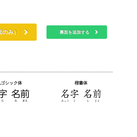
面のみ）
裏面を追加する
丸ゴシック体
楷書体