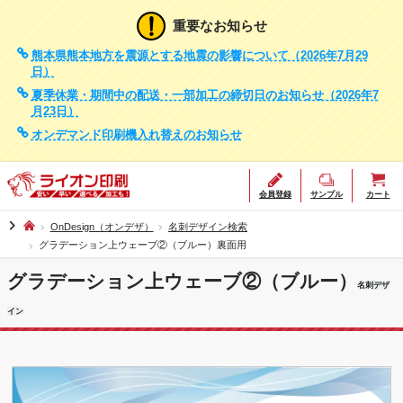
重要なお知らせ
熊本県熊本地方を震源とする地震の影響について（2026年7月29
日）
夏季休業・期間中の配送・一部加工の締切日のお知らせ（2026年7
月23日）
オンデマンド印刷機入れ替えのお知らせ
会員登録
サンプル
カート
chevron_right
OnDesign（オンデザ）
名刺デザイン検索
グラデーション上ウェーブ②（ブルー）裏面用
グラデーション上ウェーブ②（ブルー）
名刺デザ
イン