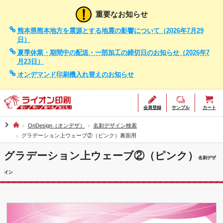
重要なお知らせ
熊本県熊本地方を震源とする地震の影響について（2026年7月29
日）
夏季休業・期間中の配送・一部加工の締切日のお知らせ（2026年7
月23日）
オンデマンド印刷機入れ替えのお知らせ
会員登録
サンプル
カート
chevron_right
OnDesign（オンデザ）
名刺デザイン検索
グラデーション上ウェーブ②（ピンク）裏面用
グラデーション上ウェーブ②（ピンク）
名刺デザ
イン