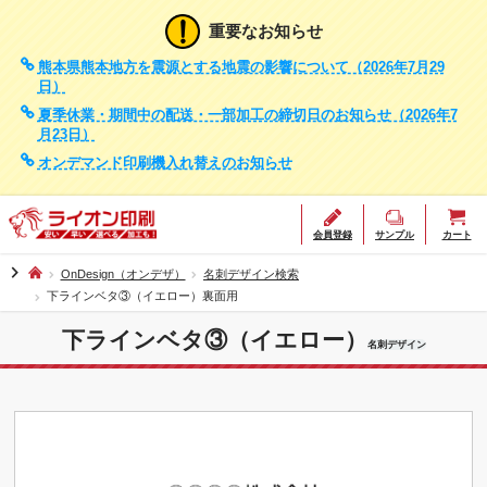
重要なお知らせ
熊本県熊本地方を震源とする地震の影響について（2026年7月29
日）
夏季休業・期間中の配送・一部加工の締切日のお知らせ（2026年7
月23日）
オンデマンド印刷機入れ替えのお知らせ
会員登録
サンプル
カート
chevron_right
OnDesign（オンデザ）
名刺デザイン検索
下ラインベタ③（イエロー）裏面用
下ラインベタ③（イエロー）
名刺デザイン