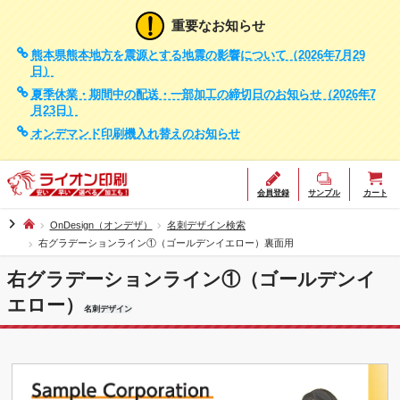
重要なお知らせ
熊本県熊本地方を震源とする地震の影響について（2026年7月29
日）
夏季休業・期間中の配送・一部加工の締切日のお知らせ（2026年7
月23日）
オンデマンド印刷機入れ替えのお知らせ
会員登録
サンプル
カート
chevron_right
OnDesign（オンデザ）
名刺デザイン検索
右グラデーションライン①（ゴールデンイエロー）裏面用
右グラデーションライン①（ゴールデンイ
エロー）
名刺デザイン