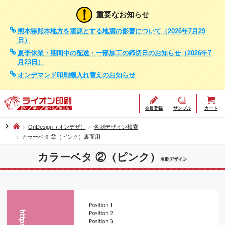
重要なお知らせ
熊本県熊本地方を震源とする地震の影響について（2026年7月29
日）
夏季休業・期間中の配送・一部加工の締切日のお知らせ（2026年7
月23日）
オンデマンド印刷機入れ替えのお知らせ
会員登録
サンプル
カート
chevron_right
OnDesign（オンデザ）
名刺デザイン検索
カラーベタ ②（ピンク）裏面用
カラーベタ ②（ピンク）
名刺デザイン