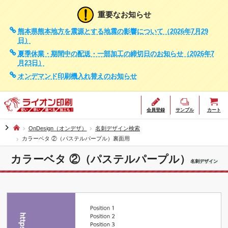
重要なお知らせ
熊本県熊本地方を震源とする地震の影響について（2026年7月29
日）
夏季休業・期間中の配送・一部加工の締切日のお知らせ（2026年7
月23日）
オンデマンド印刷機入れ替えのお知らせ
会員登録
サンプル
カート
chevron_right
OnDesign（オンデザ）
名刺デザイン検索
カラーベタ ②（パステルパープル）裏面用
カラーベタ ②（パステルパープル）
名刺デザイン