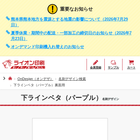
重要なお知らせ
熊本県熊本地方を震源とする地震の影響について（2026年7月29
日）
夏季休業・期間中の配送・一部加工の締切日のお知らせ（2026年7
月23日）
オンデマンド印刷機入れ替えのお知らせ
会員登録
サンプル
カート
chevron_right
OnDesign（オンデザ）
名刺デザイン検索
下ラインベタ（パープル）裏面用
下ラインベタ（パープル）
名刺デザイン