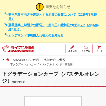
重要なお知らせ
熊本県熊本地方を震源とする地震の影響について（2026年7月29
日）
夏季休業・期間中の配送・一部加工の締切日のお知らせ（2026年7
月23日）
オンデマンド印刷機入れ替えのお知らせ
会員登録
サンプル
カート
chevron_right
OnDesign（オンデザ）
名刺デザイン検索
下グラデーションカーブ（パステルオレンジ）裏面用
下グラデーションカーブ（パステルオレン
ジ）
名刺デザイン