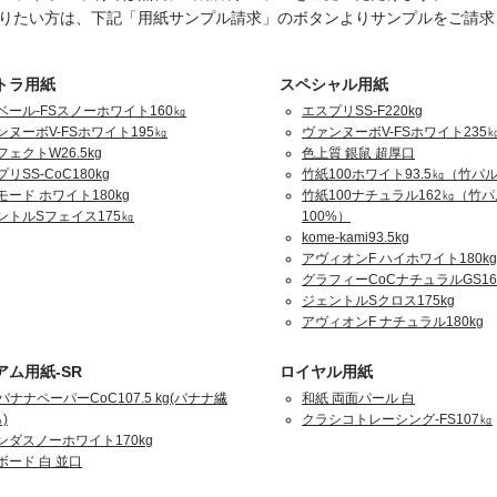
りたい方は、下記「用紙サンプル請求」のボタンよりサンプルをご請求
トラ用紙
スペシャル用紙
ベール-FSスノーホワイト160㎏
エスプリSS-F220kg
ンヌーボV-FSホワイト195㎏
ヴァンヌーボV-FSホワイト235
ェクトW26.5kg
色上質 銀鼠 超厚口
リSS-CoC180kg
竹紙100ホワイト93.5㎏（竹パル
モード ホワイト180kg
竹紙100ナチュラル162㎏（竹
ントルSフェイス175㎏
100%）
kome-kami93.5kg
アヴィオンF ハイホワイト180kg
グラフィーCoCナチュラルGS16
ジェントルSクロス175kg
アヴィオンF ナチュラル180kg
アム用紙-SR
ロイヤル用紙
バナナペーパーCoC107.5 kg(バナナ繊
和紙 両面パール 白
)
クラシコトレーシング-FS107㎏
ンダスノーホワイト170kg
ボード 白 並口