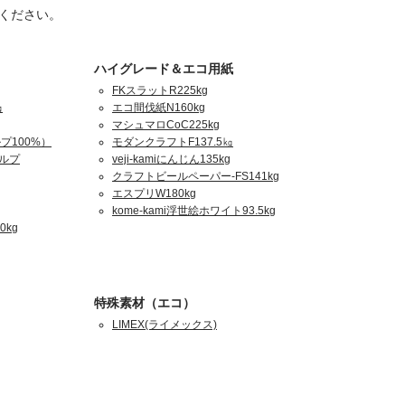
ください。
ハイグレード＆エコ用紙
FKスラットR225kg
㎏
エコ間伐紙N160kg
マシュマロCoC225kg
プ100%）
モダンクラフトF137.5㎏
パルプ
veji-kamiにんじん135kg
クラフトビールペーパー-FS141kg
エスプリW180kg
kome-kami浮世絵ホワイト93.5kg
0kg
特殊素材（エコ）
LIMEX(ライメックス)