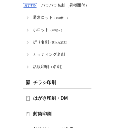
バラバラ名刺（異種面付）
おすすめ
通常ロット
（100枚～）
小ロット
（20枚～）
折り名刺
（筋入れ加工）
カッティング名刺
活版印刷（名刺）
チラシ印刷
はがき印刷・DM
封筒印刷