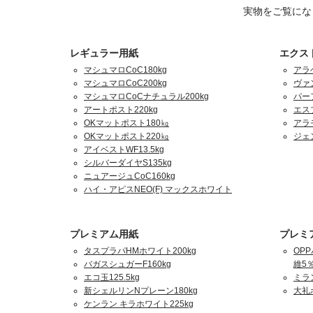
実物をご覧にな
レギュラー用紙
エクス
マシュマロCoC180kg
アラ
マシュマロCoC200kg
ヴァ
マシュマロCoCナチュラル200kg
パーフ
アートポスト220kg
エスプ
OKマットポスト180㎏
アラ
OKマットポスト220㎏
ジェ
アイベストWF13.5kg
シルバーダイヤS135kg
ニュアージュCoC160kg
ハイ・アピスNEO(F) マックスホワイト
プレミアム用紙
プレミ
タスプラパHMホワイト200kg
OPP
バガスシュガーF160kg
維5％
エコ玉125.5kg
ミラ
新シェルリンNプレーン180kg
大礼
ケンラン キラホワイト225kg