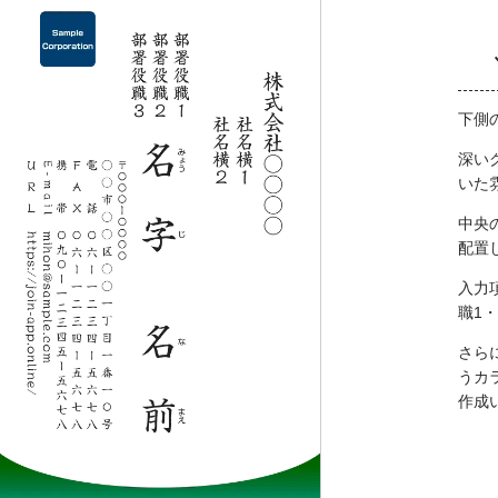
下側
深い
いた
中央
配置
入力
職1
さら
うカ
作成