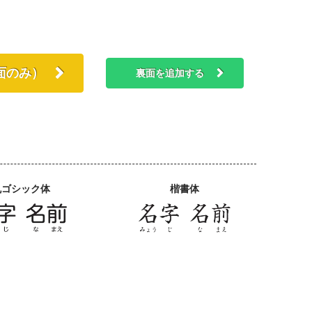
面のみ）
裏面を追加する
丸ゴシック体
楷書体