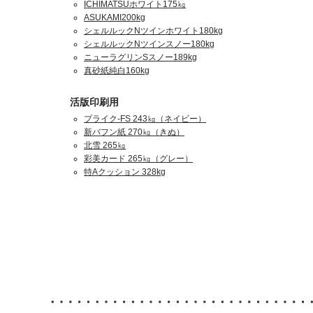
ICHIMATSUホワイト175㎏
ASUKAMI200kg
シェルルックNツインホワイト180kg
シェルルックNツインスノー180kg
ニューラグリンSスノー189kg
真砂紙純白160kg
活版印刷用
プライク-FS 243㎏（ネイビー）
新バフン紙 270㎏（きぬ）
北雪 265㎏
彩美カード 265㎏（グレー）
特Aクッション 328kg