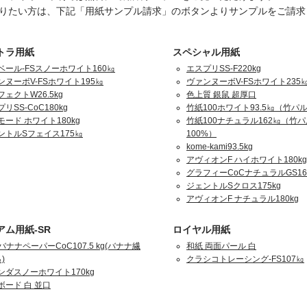
りたい方は、下記「用紙サンプル請求」のボタンよりサンプルをご請求
トラ用紙
スペシャル用紙
ベール-FSスノーホワイト160㎏
エスプリSS-F220kg
ンヌーボV-FSホワイト195㎏
ヴァンヌーボV-FSホワイト235
ェクトW26.5kg
色上質 銀鼠 超厚口
リSS-CoC180kg
竹紙100ホワイト93.5㎏（竹パル
モード ホワイト180kg
竹紙100ナチュラル162㎏（竹
ントルSフェイス175㎏
100%）
kome-kami93.5kg
アヴィオンF ハイホワイト180kg
グラフィーCoCナチュラルGS16
ジェントルSクロス175kg
アヴィオンF ナチュラル180kg
アム用紙-SR
ロイヤル用紙
バナナペーパーCoC107.5 kg(バナナ繊
和紙 両面パール 白
)
クラシコトレーシング-FS107㎏
ンダスノーホワイト170kg
ボード 白 並口