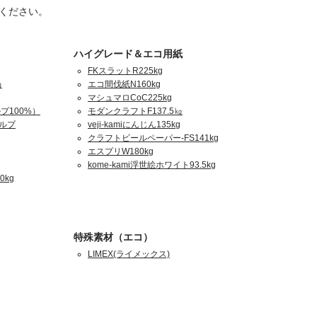
ください。
ハイグレード＆エコ用紙
FKスラットR225kg
㎏
エコ間伐紙N160kg
マシュマロCoC225kg
プ100%）
モダンクラフトF137.5㎏
パルプ
veji-kamiにんじん135kg
クラフトビールペーパー-FS141kg
エスプリW180kg
kome-kami浮世絵ホワイト93.5kg
0kg
特殊素材（エコ）
LIMEX(ライメックス)