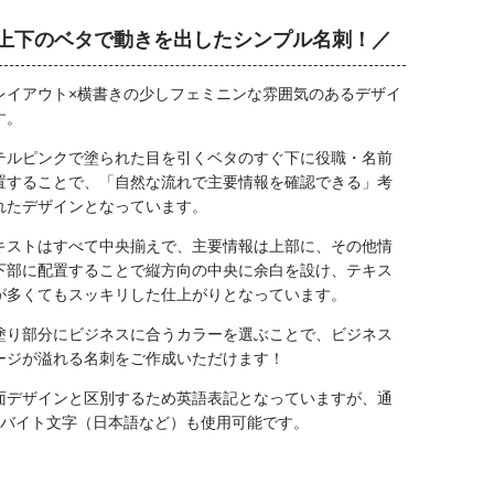
上下のベタで動きを出したシンプル名刺！／
レイアウト×横書きの少しフェミニンな雰囲気のあるデザイ
す。
テルピンクで塗られた目を引くベタのすぐ下に役職・名前
置することで、「自然な流れで主要情報を確認できる」考
れたデザインとなっています。
キストはすべて中央揃えで、主要情報は上部に、その他情
下部に配置することで縦方向の中央に余白を設け、テキス
が多くてもスッキリした仕上がりとなっています。
塗り部分にビジネスに合うカラーを選ぶことで、ビジネス
ージが溢れる名刺をご作成いただけます！
面デザインと区別するため英語表記となっていますが、通
2バイト文字（日本語など）も使用可能です。