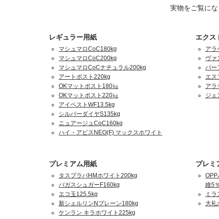
実物をご覧にな
レギュラー用紙
エクス
マシュマロCoC180kg
アラ
マシュマロCoC200kg
ヴァ
マシュマロCoCナチュラル200kg
パーフ
アートポスト220kg
エスプ
OKマットポスト180㎏
アラ
OKマットポスト220㎏
ジェ
アイベストWF13.5kg
シルバーダイヤS135kg
ニュアージュCoC160kg
ハイ・アピスNEO(F) マックスホワイト
プレミアム用紙
プレミ
タスプラパHMホワイト200kg
OPP
バガスシュガーF160kg
維5％
エコ玉125.5kg
ミラ
新シェルリンNプレーン180kg
大礼
ケンラン キラホワイト225kg