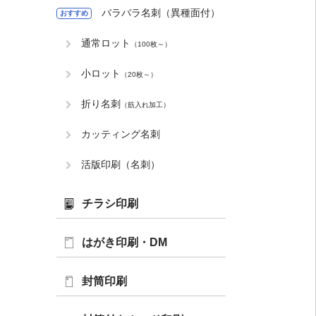
バラバラ名刺（異種面付）
おすすめ
通常ロット
（100枚～）
小ロット
（20枚～）
折り名刺
（筋入れ加工）
カッティング名刺
活版印刷（名刺）
チラシ印刷
はがき印刷・DM
封筒印刷