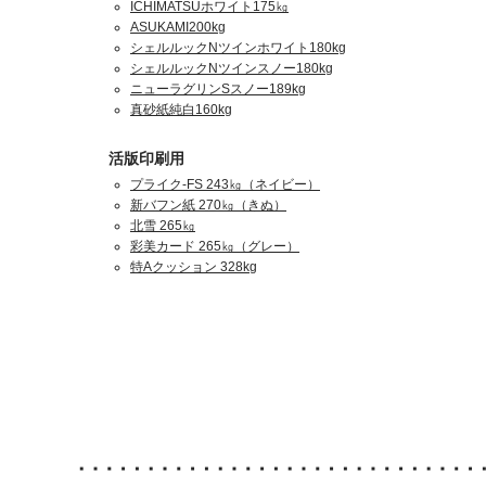
ICHIMATSUホワイト175㎏
ASUKAMI200kg
シェルルックNツインホワイト180kg
シェルルックNツインスノー180kg
ニューラグリンSスノー189kg
真砂紙純白160kg
活版印刷用
プライク-FS 243㎏（ネイビー）
新バフン紙 270㎏（きぬ）
北雪 265㎏
彩美カード 265㎏（グレー）
特Aクッション 328kg