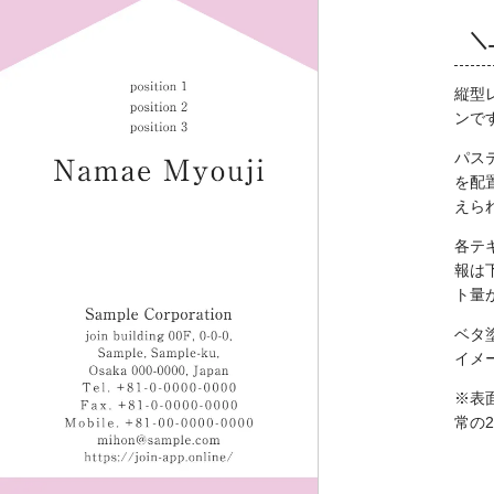
＼
縦型
ンで
パス
を配
えら
各テ
報は
ト量
ベタ
イメ
※表
常の