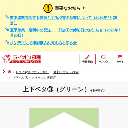
重要なお知らせ
熊本県熊本地方を震源とする地震の影響について（2026年7月29
日）
夏季休業・期間中の配送・一部加工の締切日のお知らせ（2026年7
月23日）
オンデマンド印刷機入れ替えのお知らせ
会員登録
サンプル
カート
chevron_right
OnDesign（オンデザ）
名刺デザイン検索
上下ベタ③（グリーン）裏面用
上下ベタ③（グリーン）
名刺デザイン