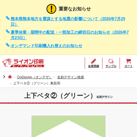
重要なお知らせ
熊本県熊本地方を震源とする地震の影響について（2026年7月29
日）
夏季休業・期間中の配送・一部加工の締切日のお知らせ（2026年7
月23日）
オンデマンド印刷機入れ替えのお知らせ
会員登録
サンプル
カート
chevron_right
OnDesign（オンデザ）
名刺デザイン検索
上下ベタ②（グリーン）裏面用
上下ベタ②（グリーン）
名刺デザイン