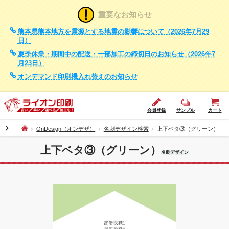
重要なお知らせ
熊本県熊本地方を震源とする地震の影響について（2026年7月29
日）
夏季休業・期間中の配送・一部加工の締切日のお知らせ（2026年7
月23日）
オンデマンド印刷機入れ替えのお知らせ
会員登録
サンプル
カート
chevron_right
OnDesign（オンデザ）
名刺デザイン検索
上下ベタ③（グリーン）
上下ベタ③（グリーン）
名刺デザイン