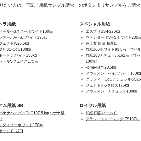
りたい方は、下記「用紙サンプル請求」のボタンよりサンプルをご請求
トラ用紙
スペシャル用紙
ベール-FSスノーホワイト160㎏
エスプリSS-F220kg
ンヌーボV-FSホワイト195㎏
ヴァンヌーボV-FSホワイト235
ェクトW26.5kg
色上質 銀鼠 超厚口
リSS-CoC180kg
竹紙100ホワイト93.5㎏（竹パル
モード ホワイト180kg
竹紙100ナチュラル162㎏（竹
ントルSフェイス175㎏
100%）
kome-kami93.5kg
アヴィオンF ハイホワイト180kg
グラフィーCoCナチュラルGS16
ジェントルSクロス175kg
アヴィオンF ナチュラル180kg
アム用紙-SR
ロイヤル用紙
バナナペーパーCoC107.5 kg(バナナ繊
和紙 両面パール 白
)
クラシコトレーシング-FS107㎏
ンダスノーホワイト170kg
ボード 白 並口