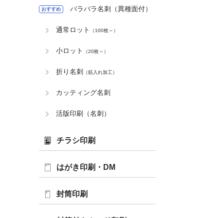
バラバラ名刺（異種面付）
おすすめ
通常ロット
（100枚～）
小ロット
（20枚～）
折り名刺
（筋入れ加工）
カッティング名刺
活版印刷（名刺）
チラシ印刷
はがき印刷・DM
封筒印刷