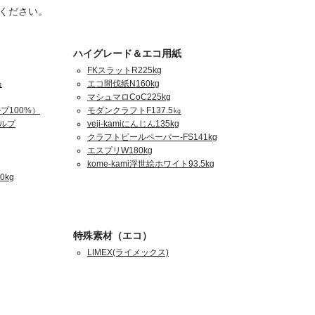
ください。
ハイグレード＆エコ用紙
FKスラットR225kg
㎏
エコ間伐紙N160kg
マシュマロCoC225kg
プ100%）
モダンクラフトF137.5㎏
パルプ
veji-kamiにんじん135kg
クラフトビールペーパー-FS141kg
エスプリW180kg
kome-kami浮世絵ホワイト93.5kg
0kg
特殊素材（エコ）
LIMEX(ライメックス)