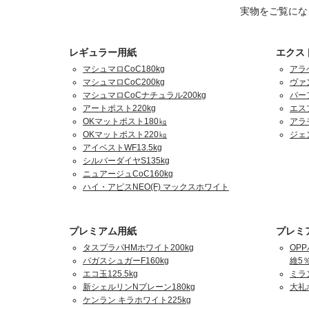
実物をご覧にな
レギュラー用紙
エクス
マシュマロCoC180kg
アラ
マシュマロCoC200kg
ヴァ
マシュマロCoCナチュラル200kg
パーフ
アートポスト220kg
エスプ
OKマットポスト180㎏
アラ
OKマットポスト220㎏
ジェ
アイベストWF13.5kg
シルバーダイヤS135kg
ニュアージュCoC160kg
ハイ・アピスNEO(F) マックスホワイト
プレミアム用紙
プレミ
タスプラパHMホワイト200kg
OPP
バガスシュガーF160kg
維5％
エコ玉125.5kg
ミラ
新シェルリンNプレーン180kg
大礼
ケンラン キラホワイト225kg