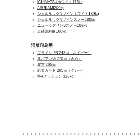
ICHIMATSUホワイト175㎏
ASUKAMI200kg
シェルルックNツインホワイト180kg
シェルルックNツインスノー180kg
ニューラグリンSスノー189kg
真砂紙純白160kg
活版印刷用
プライク-FS 243㎏（ネイビー）
新バフン紙 270㎏（きぬ）
北雪 265㎏
彩美カード 265㎏（グレー）
特Aクッション 328kg