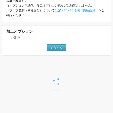
加算されます。
（オプション用紙代・加工オプション代などは加算されません。）
バラバラ名刺（異種面付）については
バラバラ名刺（異種面付）
をご
確認ください。
加工オプション
未選択
追加する
上記設定で価格表を表示
価格表は「片面白黒・両面白黒・片面カラー」の表と「カラー×白黒・
Loading...
両面カラー」の表に分かれています。
ご希望の価格表を下記ボタンよりお選びいただきご確認ください。
片面白黒・両面白黒・片面カラー