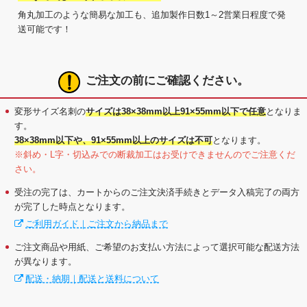
角丸加工のような簡易な加工も、追加製作日数1～2営業日程度で発
送可能です！
ご注文の前にご確認ください。
変形サイズ名刺の
サイズは38×38mm以上91×55mm以下で任意
となりま
す。
38×38mm以下や、91×55mm以上のサイズは不可
となります。
※斜め・L字・切込みでの断裁加工はお受けできませんのでご注意くだ
さい。
受注の完了は、カートからのご注文決済手続きとデータ入稿完了の両方
が完了した時点となります。
ご利用ガイド｜ご注文から納品まで
ご注文商品や用紙、ご希望のお支払い方法によって選択可能な配送方法
が異なります。
配送・納期｜配送と送料について