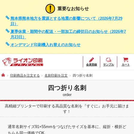
重要なお知らせ
熊本県熊本地方を震源とする地震の影響について（2026年7月29
日）
夏季休業・期間中の配送・一部加工の締切日のお知らせ（2026年7
月23日）
オンデマンド印刷機入れ替えのお知らせ
会員登録
サンプル
カート
印刷商品を注文する
名刺印刷を注文
四つ折り名刺
四つ折り名刺
order
高精細プリンターで印刷する高品質な名刺を『すぐに』お手元に届けま
す！
通常名刺サイズ91×55mmをつなげたサイズを基本に、縦折・横折ど
ちらも同一価格でOK。