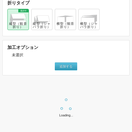
折りタイプ
縦型（観音
縦型（ジャ
横型（観音
横型（ジャ
折り）
バラ折り）
折り）
バラ折り）
加工オプション
未選択
追加する
上記設定で価格表を表示
※価格はすべて税込みとなります。
Loading...
両面白黒
カラー×白黒
両面カラー