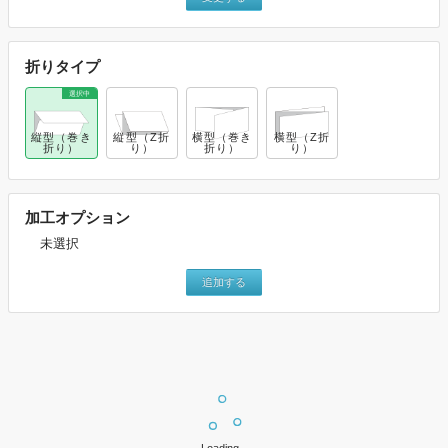
折りタイプ
縦型（巻き
縦型（Z折
横型（巻き
横型（Z折
折り）
り）
折り）
り）
加工オプション
未選択
追加する
上記設定で価格表を表示
※価格はすべて税込みとなります。