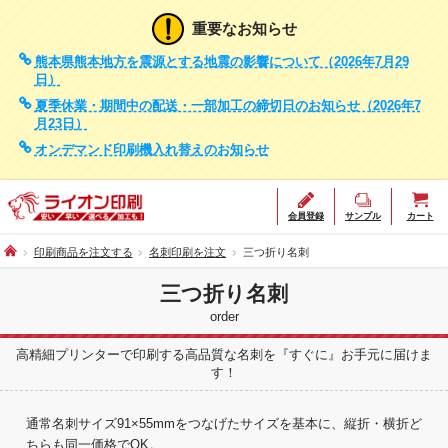
重要なお知らせ
熊本県熊本地方を震源とする地震の影響について（2026年7月29
日）
夏季休業・期間中の配送・一部加工の締切日のお知らせ（2026年7
月23日）
オンデマンド印刷機入れ替えのお知らせ
会員登録
サンプル
カート
印刷商品を注文する
名刺印刷を注文
三つ折り名刺
三つ折り名刺
order
高精細プリンターで印刷する高品質な名刺を『すぐに』お手元に届けま
す！
通常名刺サイズ91×55mmをつなげたサイズを基本に、縦折・横折ど
ちらも同一価格でOK。