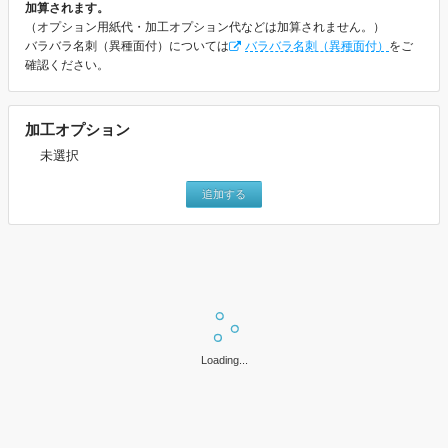
加算されます。
（オプション用紙代・加工オプション代などは加算されません。）
バラバラ名刺（異種面付）については
バラバラ名刺（異種面付）
をご
確認ください。
加工オプション
未選択
追加する
上記設定で価格表を表示
価格表は「片面白黒・両面白黒・片面カラー」の表と「カラー×白黒・
Loading...
両面カラー」の表に分かれています。
ご希望の価格表を下記ボタンよりお選びいただきご確認ください。
片面白黒・両面白黒・片面カラー