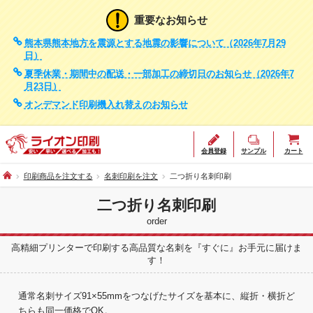
重要なお知らせ
熊本県熊本地方を震源とする地震の影響について（2026年7月29
日）
夏季休業・期間中の配送・一部加工の締切日のお知らせ（2026年7
月23日）
オンデマンド印刷機入れ替えのお知らせ
会員登録
サンプル
カート
印刷商品を注文する
名刺印刷を注文
二つ折り名刺印刷
二つ折り名刺印刷
order
高精細プリンターで印刷する高品質な名刺を『すぐに』お手元に届けま
す！
通常名刺サイズ91×55mmをつなげたサイズを基本に、縦折・横折ど
ちらも同一価格でOK。