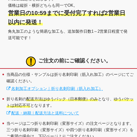
価格は縦折・横折どちらも同一でOK。
営業日の10:59までに受付完了すれば2営業日
以内に発送！
角丸加工のような簡易な加工も、追加製作日数1～2営業日程度で発
送可能です！
ご注文の前にご確認ください。
当商品の仕様・サンプルは折り名刺印刷（筋入れ加工）のページにてご
確認ください。
名刺加工オプション｜折り名刺印刷（筋入れ加工）
折り名刺の
配送方法はゆうパック（日本郵便）のみ
となり、
ゆうパケッ
トは対応不可
となります。
配送・納期｜配送方法と送料について
当ページは二つ折り名刺印刷（変形サイズ）の注文ページとなります。
三つ折り名刺印刷（変形サイズ）や四つ折り名刺印刷（変形サイズ）を
ご希望の場合は、下記ページよりご注文ください。