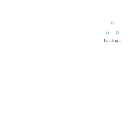
上記設定で価格表を表示
※価格表に記載されている数量以上をご希望の場合は、別途
Loading...
片面白黒
両面白黒
片面
/カラータイプ
表
裏
表
裏
表