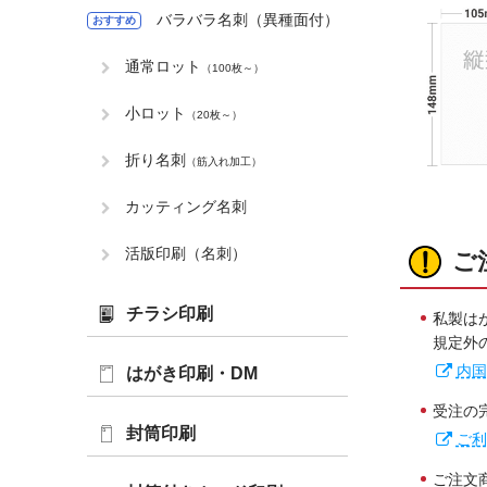
バラバラ名刺（異種面付）
おすすめ
通常ロット
（100枚～）
小ロット
（20枚～）
折り名刺
（筋入れ加工）
カッティング名刺
活版印刷（名刺）
ご
チラシ印刷
私製は
規定外
内国
はがき印刷・DM
受注の
封筒印刷
ご利
ご注文