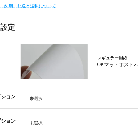
・納期｜配送と送料について
文設定
レギュラー用紙
OKマットポスト2
プション
未選択
プション
未選択