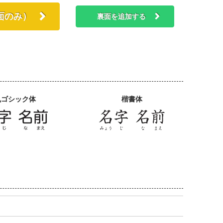
面のみ）
裏面を追加する
丸ゴシック体
楷書体