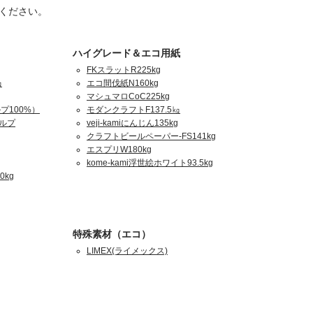
ください。
ハイグレード＆エコ用紙
FKスラットR225kg
㎏
エコ間伐紙N160kg
マシュマロCoC225kg
プ100%）
モダンクラフトF137.5㎏
パルプ
veji-kamiにんじん135kg
クラフトビールペーパー-FS141kg
エスプリW180kg
kome-kami浮世絵ホワイト93.5kg
0kg
特殊素材（エコ）
LIMEX(ライメックス)