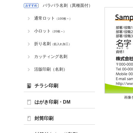
バラバラ名刺（異種面付）
おすすめ
通常ロット
（100枚～）
小ロット
（20枚～）
折り名刺
（筋入れ加工）
カッティング名刺
活版印刷（名刺）
チラシ印刷
画像
はがき印刷・DM
封筒印刷