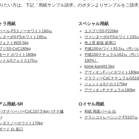
りたい方は、下記「用紙サンプル請求」のボタンよりサンプルをご請求
トラ用紙
スペシャル用紙
ベール-FSスノーホワイト160㎏
エスプリSS-F220kg
ンヌーボV-FSホワイト195㎏
ヴァンヌーボV-FSホワイト235
ェクトW26.5kg
色上質 銀鼠 超厚口
リSS-CoC180kg
竹紙100ホワイト93.5㎏（竹パル
モード ホワイト180kg
竹紙100ナチュラル162㎏（竹
ントルSフェイス175㎏
100%）
kome-kami93.5kg
アヴィオンF ハイホワイト180kg
グラフィーCoCナチュラルGS16
ジェントルSクロス175kg
アヴィオンF ナチュラル180kg
アム用紙-SR
ロイヤル用紙
バナナペーパーCoC107.5 kg(バナナ繊
和紙 両面パール 白
)
クラシコトレーシング-FS107㎏
ンダスノーホワイト170kg
ボード 白 並口