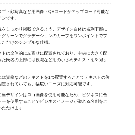
ロゴ・顔写真など用画像・QRコードがアップロード可能な
インです。
報をしっかり掲載できるよう、デザイン自体は名刺下部に
トグリーンでグラデーションのカーブをワンポイントでプ
しただけのシンプルな仕様。
ストは全体的に左寄せに配置されており、中央に大きく配
れた氏名の上部には役職など用の小さめテキストを3つ配
には資格などのテキストを1つ配置することでテキストの位
固定されていても、幅広いニーズに対応可能です。
に当デザインはロゴ画像を使用可能なため、ビジネスに合
ラーを使用することでビジネスイメージが溢れる名刺をご
いただけます！