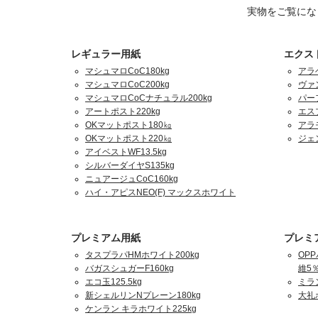
実物をご覧にな
レギュラー用紙
エクス
マシュマロCoC180kg
アラ
マシュマロCoC200kg
ヴァ
マシュマロCoCナチュラル200kg
パーフ
アートポスト220kg
エスプ
OKマットポスト180㎏
アラ
OKマットポスト220㎏
ジェ
アイベストWF13.5kg
シルバーダイヤS135kg
ニュアージュCoC160kg
ハイ・アピスNEO(F) マックスホワイト
プレミアム用紙
プレミ
タスプラパHMホワイト200kg
OPP
バガスシュガーF160kg
維5％
エコ玉125.5kg
ミラ
新シェルリンNプレーン180kg
大礼
ケンラン キラホワイト225kg