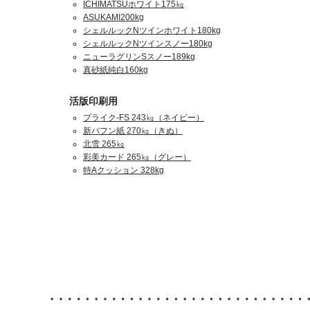
ICHIMATSUホワイト175㎏
ASUKAMI200kg
シェルルックNツインホワイト180kg
シェルルックNツインスノー180kg
ニューラグリンSスノー189kg
真砂紙純白160kg
活版印刷用
プライク-FS 243㎏（ネイビー）
新バフン紙 270㎏（きぬ）
北雪 265㎏
彩美カード 265㎏（グレー）
特Aクッション 328kg