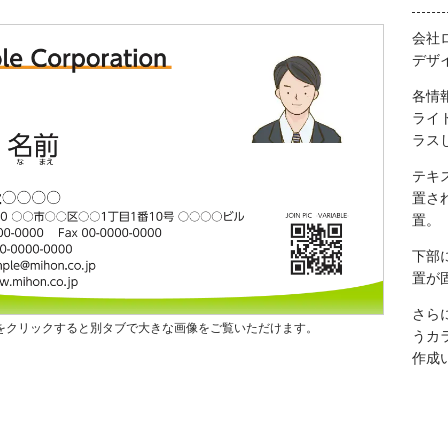
会社
デザ
各情
ライ
ラス
テキ
置さ
置。
下部
置が
さら
をクリックすると別タブで大きな画像をご覧いただけます。
うカ
作成