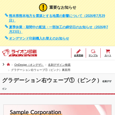
重要なお知らせ
熊本県熊本地方を震源とする地震の影響について（2026年7月29
日）
夏季休業・期間中の配送・一部加工の締切日のお知らせ（2026年7
月23日）
オンデマンド印刷機入れ替えのお知らせ
会員登録
サンプル
カート
chevron_right
OnDesign（オンデザ）
名刺デザイン検索
グラデーション右ウェーブ①（ピンク）裏面用
グラデーション右ウェーブ①（ピンク）
名刺デザ
イン