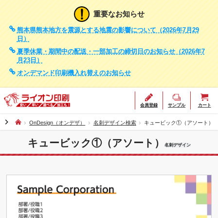
重要なお知らせ
熊本県熊本地方を震源とする地震の影響について（2026年7月29
日）
夏季休業・期間中の配送・一部加工の締切日のお知らせ（2026年7
月23日）
オンデマンド印刷機入れ替えのお知らせ
会員登録
サンプル
カート
chevron_right
OnDesign（オンデザ）
名刺デザイン検索
キュービック①（アソート）
キュービック①（アソート）
名刺デザイン