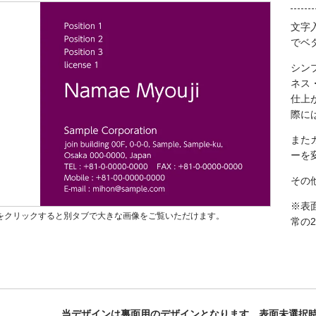
文字
でベ
シン
ネス
仕上
際に
また
ーを
その
※表
をクリックすると別タブで大きな画像をご覧いただけます。
常の
当デザインは裏面用のデザインとなります。表面未選択