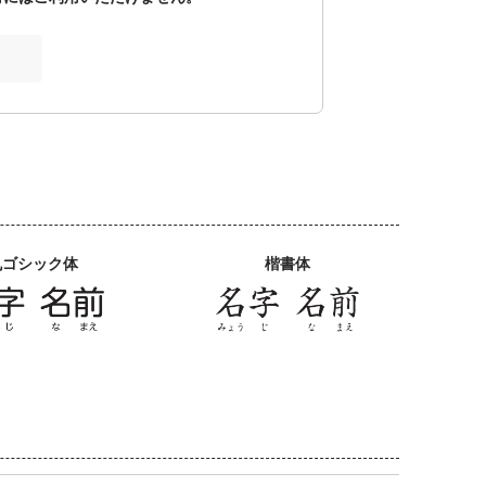
丸ゴシック体
楷書体