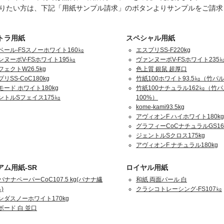
りたい方は、下記「用紙サンプル請求」のボタンよりサンプルをご請求
トラ用紙
スペシャル用紙
ベール-FSスノーホワイト160㎏
エスプリSS-F220kg
ンヌーボV-FSホワイト195㎏
ヴァンヌーボV-FSホワイト235
ェクトW26.5kg
色上質 銀鼠 超厚口
リSS-CoC180kg
竹紙100ホワイト93.5㎏（竹パル
モード ホワイト180kg
竹紙100ナチュラル162㎏（竹
ントルSフェイス175㎏
100%）
kome-kami93.5kg
アヴィオンF ハイホワイト180kg
グラフィーCoCナチュラルGS16
ジェントルSクロス175kg
アヴィオンF ナチュラル180kg
アム用紙-SR
ロイヤル用紙
バナナペーパーCoC107.5 kg(バナナ繊
和紙 両面パール 白
)
クラシコトレーシング-FS107㎏
ンダスノーホワイト170kg
ボード 白 並口