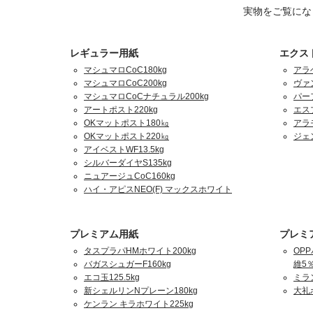
実物をご覧にな
レギュラー用紙
エクス
マシュマロCoC180kg
アラ
マシュマロCoC200kg
ヴァ
マシュマロCoCナチュラル200kg
パーフ
アートポスト220kg
エスプ
OKマットポスト180㎏
アラ
OKマットポスト220㎏
ジェ
アイベストWF13.5kg
シルバーダイヤS135kg
ニュアージュCoC160kg
ハイ・アピスNEO(F) マックスホワイト
プレミアム用紙
プレミ
タスプラパHMホワイト200kg
OPP
バガスシュガーF160kg
維5％
エコ玉125.5kg
ミラ
新シェルリンNプレーン180kg
大礼
ケンラン キラホワイト225kg