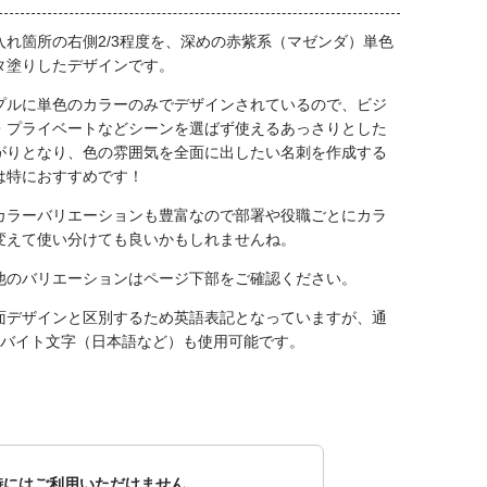
入れ箇所の右側2/3程度を、深めの赤紫系（マゼンダ）単色
タ塗りしたデザインです。
プルに単色のカラーのみでデザインされているので、ビジ
・プライベートなどシーンを選ばず使えるあっさりとした
がりとなり、色の雰囲気を全面に出したい名刺を作成する
は特におすすめです！
カラーバリエーションも豊富なので部署や役職ごとにカラ
変えて使い分けても良いかもしれませんね。
他のバリエーションはページ下部をご確認ください。
面デザインと区別するため英語表記となっていますが、通
2バイト文字（日本語など）も使用可能です。
時にはご利用いただけません。