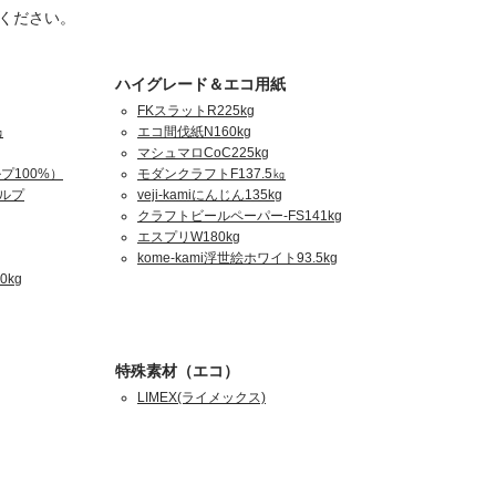
ください。
ハイグレード＆エコ用紙
FKスラットR225kg
㎏
エコ間伐紙N160kg
マシュマロCoC225kg
プ100%）
モダンクラフトF137.5㎏
パルプ
veji-kamiにんじん135kg
クラフトビールペーパー-FS141kg
エスプリW180kg
kome-kami浮世絵ホワイト93.5kg
0kg
特殊素材（エコ）
LIMEX(ライメックス)