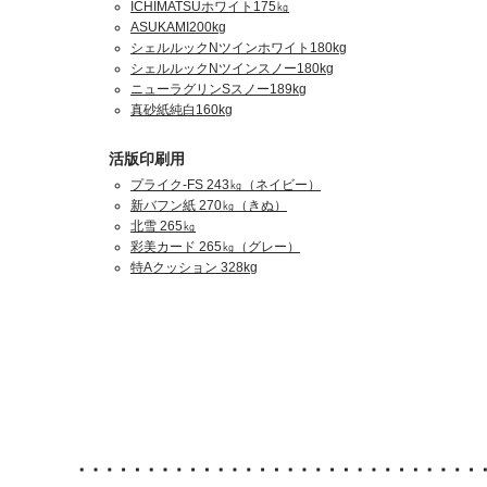
ICHIMATSUホワイト175㎏
ASUKAMI200kg
シェルルックNツインホワイト180kg
シェルルックNツインスノー180kg
ニューラグリンSスノー189kg
真砂紙純白160kg
活版印刷用
プライク-FS 243㎏（ネイビー）
新バフン紙 270㎏（きぬ）
北雪 265㎏
彩美カード 265㎏（グレー）
特Aクッション 328kg