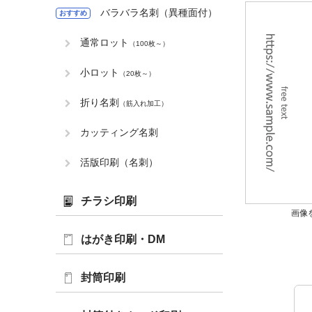
バラバラ名刺（異種面付）
おすすめ
通常ロット
（100枚～）
小ロット
（20枚～）
折り名刺
（筋入れ加工）
カッティング名刺
活版印刷（名刺）
チラシ印刷
画像
はがき印刷・DM
封筒印刷