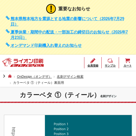
重要なお知らせ
熊本県熊本地方を震源とする地震の影響について（2026年7月29
日）
夏季休業・期間中の配送・一部加工の締切日のお知らせ（2026年7
月23日）
オンデマンド印刷機入れ替えのお知らせ
会員登録
サンプル
カート
chevron_right
OnDesign（オンデザ）
名刺デザイン検索
カラーベタ ①（ティール）裏面用
カラーベタ ①（ティール）
名刺デザイン