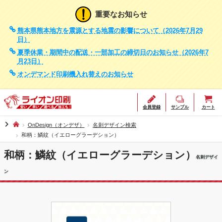
重要なお知らせ
熊本県熊本地方を震源とする地震の影響について（2026年7月29
日）
夏季休業・期間中の配送・一部加工の締切日のお知らせ（2026年7
月23日）
オンデマンド印刷機入れ替えのお知らせ
会員登録
サンプル
カート
chevron_right
OnDesign（オンデザ）
名刺デザイン検索
和柄：鱗紋（イエローグラーデション）
和柄：鱗紋（イエローグラーデション）
名刺デザイ
ン