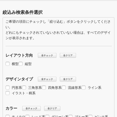
絞込み検索条件選択
ご希望の項目にチェックし「絞り込む」ボタンをクリックしてくださ
い。
どれにもチェックされていないされていない場合は、すべてのデザイ
ンが表示されます。
レイアウト方向
全チェック
全クリア
横型
縦型
デザインタイプ
全チェック
全クリア
円形系
三角形系
四角形系
流線形系
ライン系
イラスト・柄系
カラー
全チェック
全クリア
モノクロ
レッド系
グリーン系
ブルー系
ピンク系