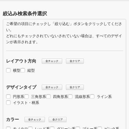
絞込み検索条件選択
ご希望の項目にチェックし「絞り込む」ボタンをクリックしてくださ
い。
どれにもチェックされていないされていない場合は、すべてのデザイ
ンが表示されます。
レイアウト方向
全チェック
全クリア
横型
縦型
デザインタイプ
全チェック
全クリア
円形系
三角形系
四角形系
流線形系
ライン系
イラスト・柄系
カラー
全チェック
全クリア
モノクロ
レッド系
グリーン系
ブルー系
ピンク系