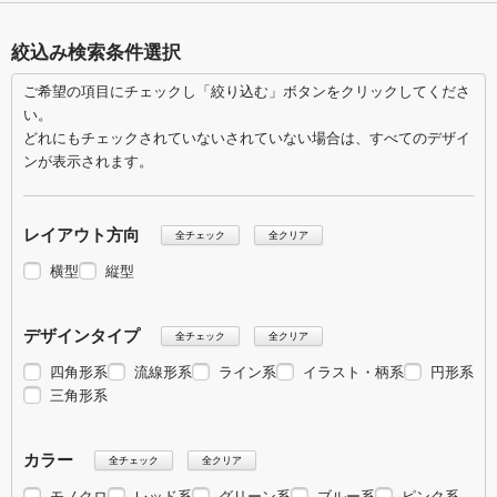
絞込み検索条件選択
ご希望の項目にチェックし「絞り込む」ボタンをクリックしてくださ
い。
どれにもチェックされていないされていない場合は、すべてのデザイ
ンが表示されます。
レイアウト方向
全チェック
全クリア
横型
縦型
デザインタイプ
全チェック
全クリア
四角形系
流線形系
ライン系
イラスト・柄系
円形系
三角形系
カラー
全チェック
全クリア
モノクロ
レッド系
グリーン系
ブルー系
ピンク系