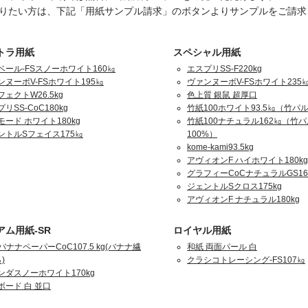
りたい方は、下記「用紙サンプル請求」のボタンよりサンプルをご請求
トラ用紙
スペシャル用紙
ベール-FSスノーホワイト160㎏
エスプリSS-F220kg
ンヌーボV-FSホワイト195㎏
ヴァンヌーボV-FSホワイト235
ェクトW26.5kg
色上質 銀鼠 超厚口
リSS-CoC180kg
竹紙100ホワイト93.5㎏（竹パル
モード ホワイト180kg
竹紙100ナチュラル162㎏（竹
ントルSフェイス175㎏
100%）
kome-kami93.5kg
アヴィオンF ハイホワイト180kg
グラフィーCoCナチュラルGS16
ジェントルSクロス175kg
アヴィオンF ナチュラル180kg
アム用紙-SR
ロイヤル用紙
バナナペーパーCoC107.5 kg(バナナ繊
和紙 両面パール 白
)
クラシコトレーシング-FS107㎏
ンダスノーホワイト170kg
ボード 白 並口