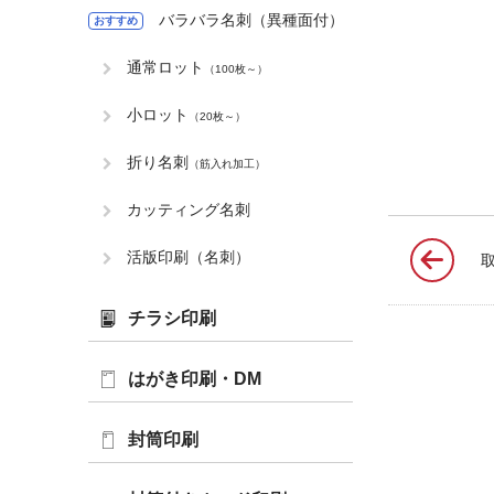
バラバラ名刺（異種面付）
おすすめ
通常ロット
（100枚～）
小ロット
（20枚～）
折り名刺
（筋入れ加工）
カッティング名刺
活版印刷（名刺）
チラシ印刷
はがき印刷・DM
封筒印刷