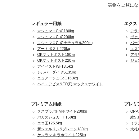
実物をご覧にな
レギュラー用紙
エクス
マシュマロCoC180kg
アラ
マシュマロCoC200kg
ヴァ
マシュマロCoCナチュラル200kg
パーフ
アートポスト220kg
エスプ
OKマットポスト180㎏
アラ
OKマットポスト220㎏
ジェ
アイベストWF13.5kg
シルバーダイヤS135kg
ニュアージュCoC160kg
ハイ・アピスNEO(F) マックスホワイト
プレミアム用紙
プレミ
タスプラパHMホワイト200kg
OPP
バガスシュガーF160kg
維5％
エコ玉125.5kg
ミラ
新シェルリンNプレーン180kg
大礼
ケンラン キラホワイト225kg