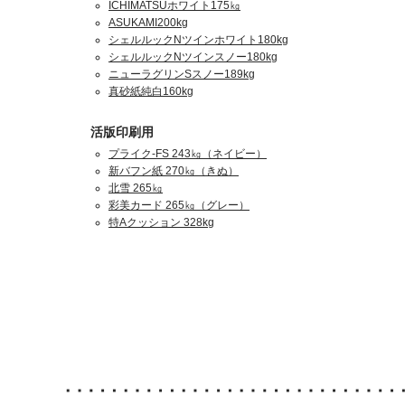
ICHIMATSUホワイト175㎏
ASUKAMI200kg
シェルルックNツインホワイト180kg
シェルルックNツインスノー180kg
ニューラグリンSスノー189kg
真砂紙純白160kg
活版印刷用
プライク-FS 243㎏（ネイビー）
新バフン紙 270㎏（きぬ）
北雪 265㎏
彩美カード 265㎏（グレー）
特Aクッション 328kg