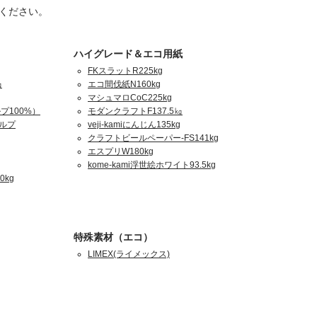
ください。
ハイグレード＆エコ用紙
FKスラットR225kg
㎏
エコ間伐紙N160kg
マシュマロCoC225kg
プ100%）
モダンクラフトF137.5㎏
パルプ
veji-kamiにんじん135kg
クラフトビールペーパー-FS141kg
エスプリW180kg
kome-kami浮世絵ホワイト93.5kg
0kg
特殊素材（エコ）
LIMEX(ライメックス)