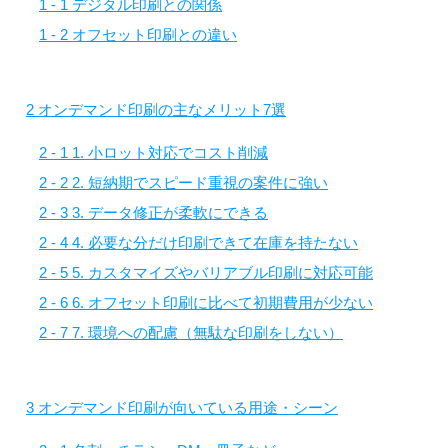
1 - 1
デジタル印刷との関係
1 - 2
オフセット印刷との違い
2
オンデマンド印刷の主なメリット7選
2 - 1
1. 小ロット対応でコスト削減
2 - 2
2. 短納期でスピード重視の案件に強い
2 - 3
3. データ修正が柔軟にできる
2 - 4
4. 必要な分だけ印刷できて在庫を持たない
2 - 5
5. カスタマイズやバリアブル印刷に対応可能
2 - 6
6. オフセット印刷に比べて初期費用が少ない
2 - 7
7. 環境への配慮（無駄な印刷をしない）
3
オンデマンド印刷が向いている用途・シーン